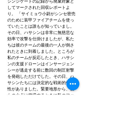
シンジケートの記録から廃棄対象と
してマークされた回収レポートよ
り。 「サイミョウ小尉がシンセ密売
のために装甲ファイアチームを使っ
ていたことは誰もが知っていまし。
その日、ハサシンは非常に無慈悲な
効率で攻撃を仕掛けましたが、私た
ちは彼のチームの最後の一人が倒さ
れたときに到着しました。ところが
私のチームが反応したとき、ハサシ
ンの支援ドローンはインサージェン
シーが逃走する前に数回の制圧射撃
を発砲しただけでした。その日、ハ
サシンたちには決定的な戦術的優位
性がありました。緊要地形から、彼
らの火点は撤退するときに私のファ
イアチームに深刻な死傷者数を与え
ることもできたでしょう。しかし、
私が知る限り、彼らはそうしません