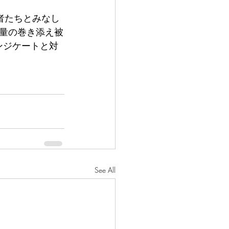
者たちとみなし
量の巻き添え被
ンジケートと対
 
See All