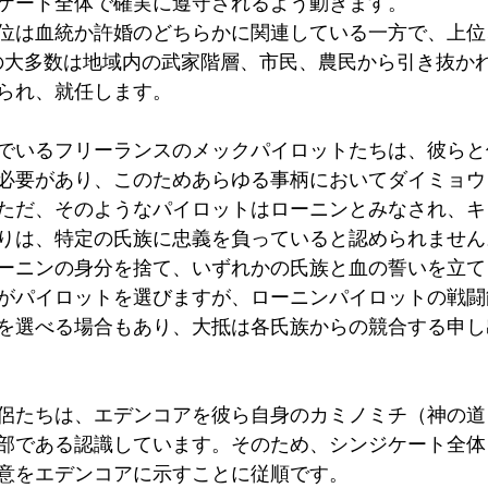
ケート全体で確実に遵守されるよう動きます。 
位は血統か許婚のどちらかに関連している一方で、上位
)の大多数は地域内の武家階層、市民、農民から引き抜か
れ、就任します。    
でいるフリーランスのメックパイロットたちは、彼らと
必要があり、このためあらゆる事柄においてダイミョウ
ただ、そのようなパイロットはローニンとみなされ、キ
りは、特定の氏族に忠義を負っていると認められません
ーニンの身分を捨て、いずれかの氏族と血の誓いを立て
がパイロットを選びますが、ローニンパイロットの戦闘
を選べる場合もあり、大抵は各氏族からの競合する申し
侶たちは、エデンコアを彼ら自身のカミノミチ（神の道
部である認識しています。そのため、シンジケート全体
意をエデンコアに示すことに従順です。