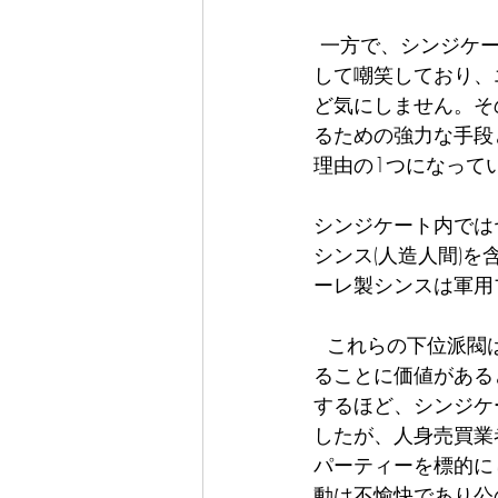
 一方で、シンジケートの若いエリートの多くは伝統や古代の信念を時代遅れであると見な
して嘲笑しており、
ど気にしません。そ
るための強力な手段
理由の1つになっていま
シンジケート内では
シンス(人造人間)
ーレ製シンスは軍用
  これらの下位派閥は、長い目で見たときの影響を考えておらず、イサリアの資源を活用す
ることに価値がある
するほど、シンジケ
したが、人身売買業
パーティーを標的に
動は不愉快であり公