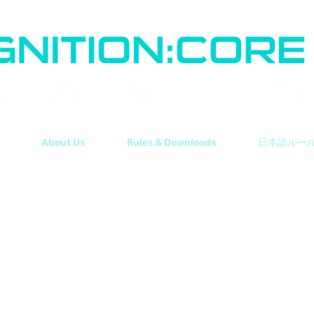
About Us
Rules & Downloads
日本語ルー