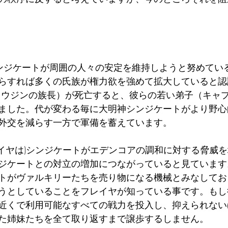
 
シンジケートが周囲の人々の安定を維持しようと努めてい
らすれば多くの氏族が権力欲を強めて拡大していると認
ョウジンの族長）が死亡すると、彼らの若い弟子（キャ
ました。代が変わる毎に大明神シンジケートがより野心
外交を減らす一方で軍備を蓄えています。   
フレイヤは)シンジケートがエデンコアの調和に対する脅威
ジケートとの対立の増加につながっていると見ています
トがヴァルキリーたちを売り物になる機械とみなしてお
うとしていることをフレイヤが知っている事です。もし
近くで利用可能なすべての戦力を投入し、抑えられない
た姉妹たちを全て取り返すまで譲歩するしません。   