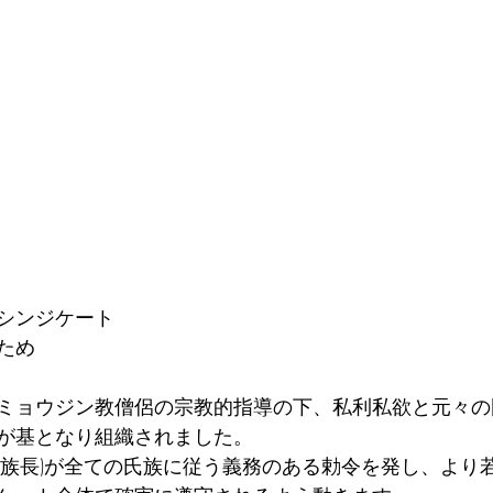
　シンジケート  
     
ミョウジン教僧侶の宗教的指導の下、私利私欲と元々の
が基となり組織されました。 
(族長)が全ての氏族に従う義務のある勅令を発し、より